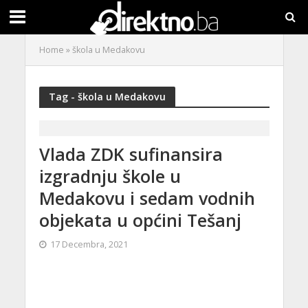
Home
»
škola u Medakovu
Tag - škola u Medakovu
Vlada ZDK sufinansira
izgradnju škole u
Medakovu i sedam vodnih
objekata u općini Tešanj
17 Decembra, 2021