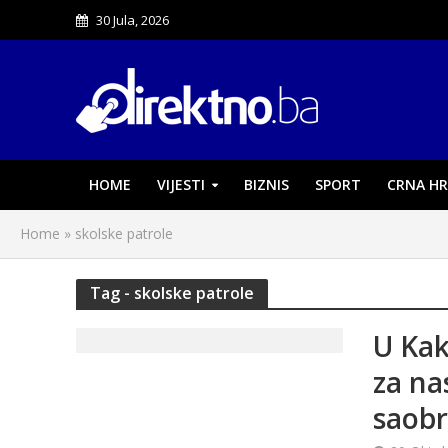
30 Jula, 2026
HOME
VIJESTI
BIZNIS
SPORT
CRNA HR
Home
»
skolske patrole
Tag - skolske patrole
U Kak
za na
saobr