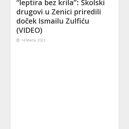
“leptira bez krila”: Školski
drugovi u Zenici priredili
doček Ismailu Zulfiću
(VIDEO)
14 Marta, 2023