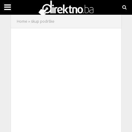
Home
»
skup podrške