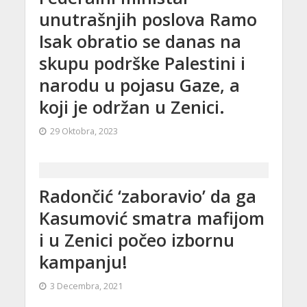
unutrašnjih poslova Ramo
Isak obratio se danas na
skupu podrške Palestini i
narodu u pojasu Gaze, a
koji je održan u Zenici.
29 Oktobra, 2023
Radončić ‘zaboravio’ da ga
Kasumović smatra mafijom
i u Zenici počeo izbornu
kampanju!
3 Decembra, 2021