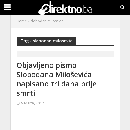
Home
»
slobodan milosevic
Tag - slobodan milosevic
Objavljeno pismo
Slobodana Miloševića
napisano tri dana prije
smrti
9 Marta, 2017