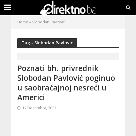
Home
»
Slobodan Pavlović
Tag - Slobodan Pavlović
Poznati bh. privrednik
Slobodan Pavlović poginuo
u saobraćajnoj nesreći u
Americi
17 Decembra, 2021