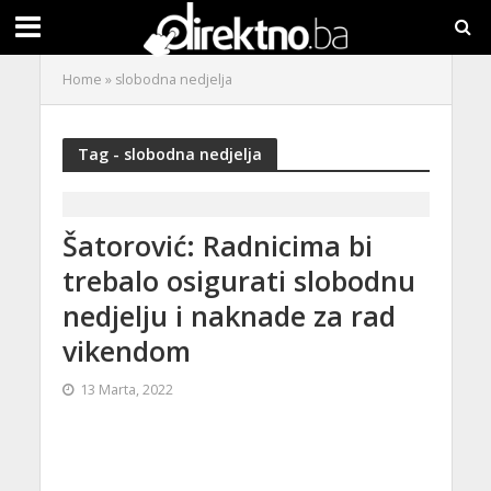
Home
»
slobodna nedjelja
Tag - slobodna nedjelja
Šatorović: Radnicima bi
trebalo osigurati slobodnu
nedjelju i naknade za rad
vikendom
13 Marta, 2022