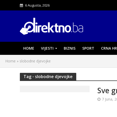
6 Augusta, 2026
HOME
VIJESTI
BIZNIS
SPORT
CRNA HR
Home
»
slobodne djevojke
Tag - slobodne djevojke
Sve g
7 Juna, 