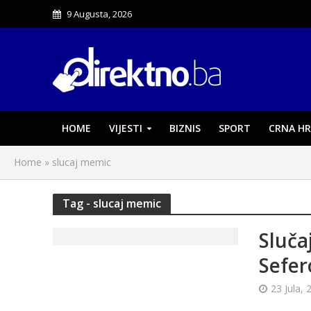
9 Augusta, 2026
HOME
VIJESTI
BIZNIS
SPORT
CRNA HR
Home
»
slucaj memic
Tag - slucaj memic
Sluča
Sefer
23 Jula, 