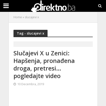
Home
»
slucajevi x
Tag - slucajevi x
Slučajevi X u Zenici:
Hapšenja, pronađena
droga, pretresi…
pogledajte video
10 Decembra, 2019