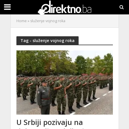
Home
»
služenje vojnog roka
Tag - služenje vojnog roka
U Srbiji pozivaju na