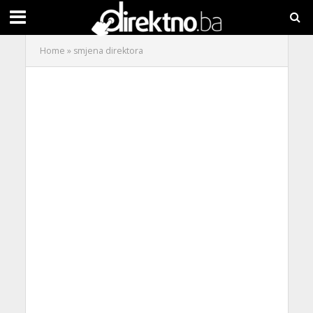
Home
»
smjena direktora