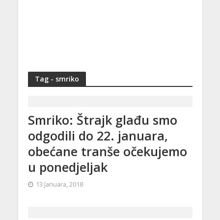
Tag - smriko
Smriko: Štrajk glađu smo
odgodili do 22. januara,
obećane tranše očekujemo
u ponedjeljak
13 Januara, 2018