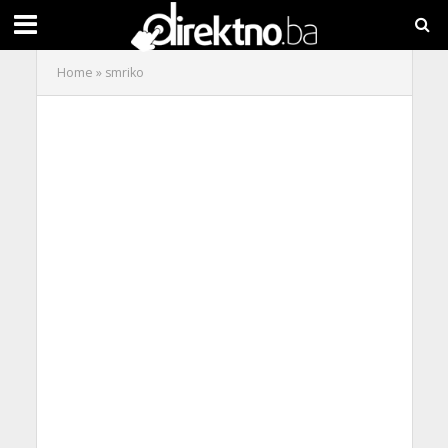
Home
»
smriko