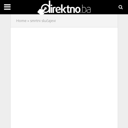
Home
»
smrtni slučajevi