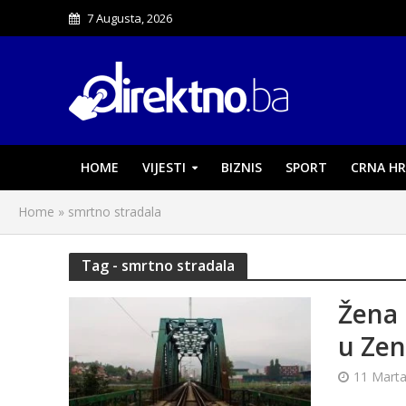
7 Augusta, 2026
HOME
VIJESTI
BIZNIS
SPORT
CRNA HR
Home
»
smrtno stradala
Tag - smrtno stradala
Žena 
u Zen
11 Marta