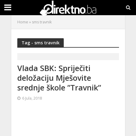
Home
»
sms travnik
Tag - sms travnik
Vlada SBK: Spriječiti
deložaciju Mješovite
srednje škole ”Travnik”
6 Jula, 2018