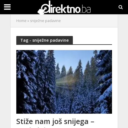
Home
»
sniježne padavine
Tag - sniježne padavine
Stiže nam još snijega –