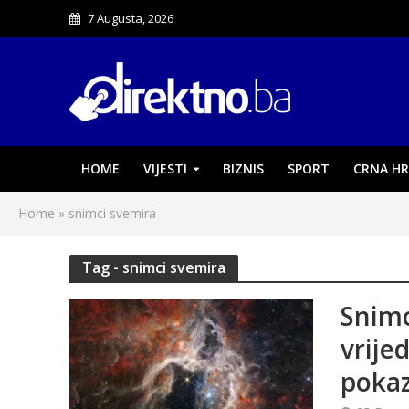
7 Augusta, 2026
HOME
VIJESTI
BIZNIS
SPORT
CRNA HR
Home
»
snimci svemira
Tag - snimci svemira
Snimc
vrij
pokaz