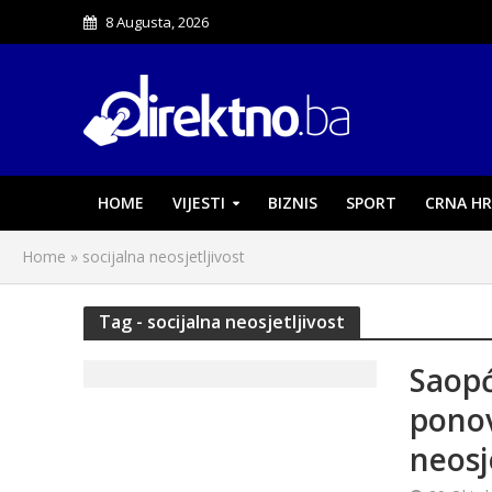
8 Augusta, 2026
HOME
VIJESTI
BIZNIS
SPORT
CRNA HR
Home
»
socijalna neosjetljivost
Tag - socijalna neosjetljivost
Saopć
ponov
neosj