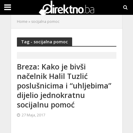
Home
»
socijalna pomoc
Tag - socijalna pomoc
Breza: Kako je bivši
načelnik Halil Tuzlić
poslušnicima i “uhljebima”
dijelio jednokratnu
socijalnu pomoć
27 Maja, 2017