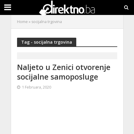
Home
»
socijalna trgovina
Tag - socijalna trgovina
Naljeto u Zenici otvorenje
socijalne samoposluge
1 Februara, 2020