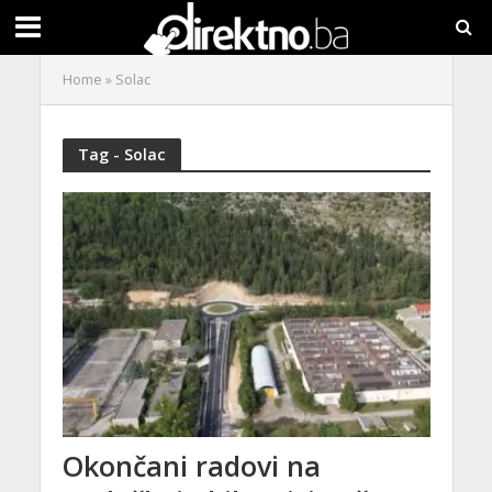
Home
»
Solac
Tag - Solac
Okončani radovi na