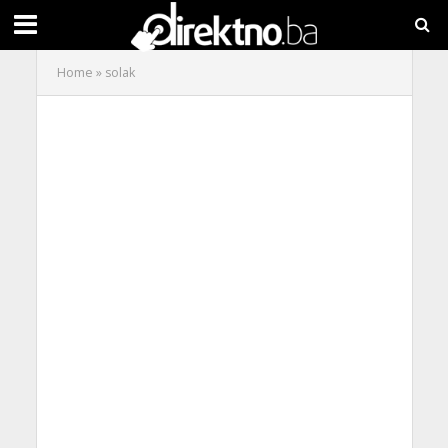
Home
»
solak