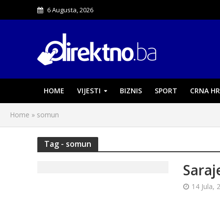
6 Augusta, 2026
HOME
VIJESTI
BIZNIS
SPORT
CRNA HR
Home
»
somun
Tag - somun
Saraj
14 Jula, 