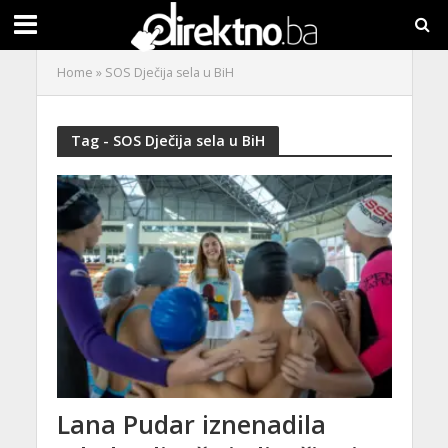
Home
»
SOS Dječija sela u BiH
Tag - SOS Dječija sela u BiH
Lana Pudar iznenadila