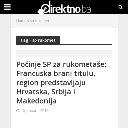
Home
»
sp rukomet
Tag - sp rukomet
Počinje SP za rukometaše:
Francuska brani titulu,
region predstavljaju
Hrvatska, Srbija i
Makedonija
10 Januara, 2019