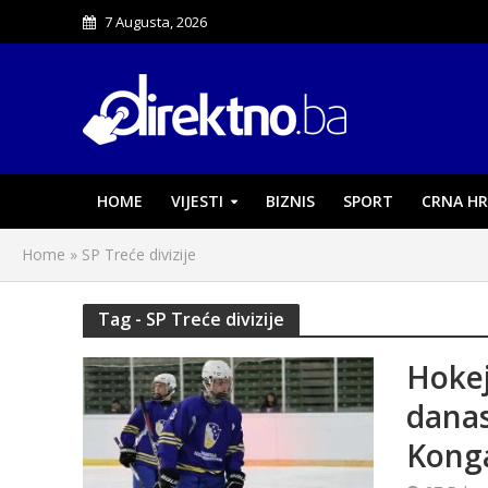
7 Augusta, 2026
HOME
VIJESTI
BIZNIS
SPORT
CRNA HR
Home
»
SP Treće divizije
Tag - SP Treće divizije
Hokej
danas
Kong