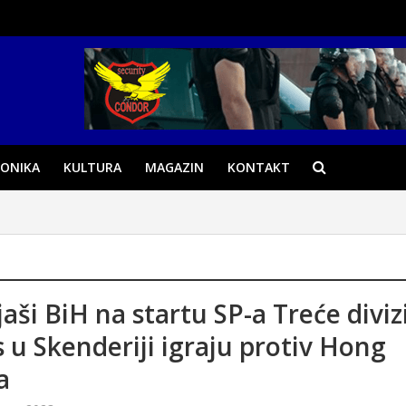
ONIKA
KULTURA
MAGAZIN
KONTAKT
aši BiH na startu SP-a Treće diviz
 u Skenderiji igraju protiv Hong
a