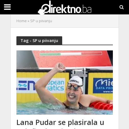
Home
»
SP u piivanju
Tag - SP u piivanju
Lana Pudar se plasirala u