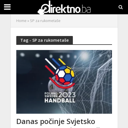
Home
»
SP za rukometaše
Tag - SP za rukometaše
Danas počinje Svjetsko