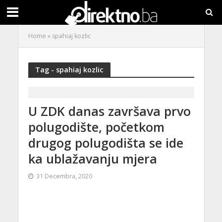
Home
»
spahiaj kozlic
Tag - spahiaj kozlic
U ZDK danas završava prvo
polugodište, početkom
drugog polugodišta se ide
ka ublažavanju mjera
31 Decembra, 2020