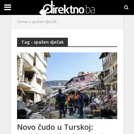
Home
»
spašen dječak
Tag - spašen dječak
Novo čudo u Turskoj: