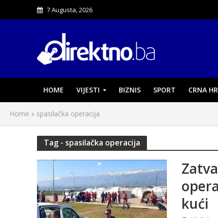
7 Augusta, 2026
HOME
VIJESTI
BIZNIS
SPORT
CRNA HR
Home
»
spasilačka operacija
Tag - spasilačka operacija
Zatva
opera
kući