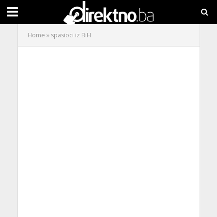
Home
»
spasioci iz BiH