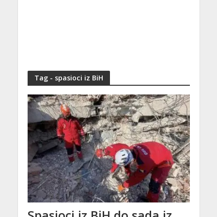
Tag - spasioci iz BiH
Spasioci iz BiH do sada iz