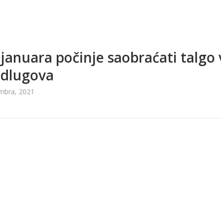
 januara počinje saobraćati talgo 
odlugova
mbra, 2021