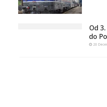
Od 3.
do P
20 Dece