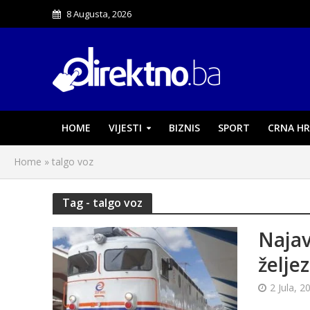
8 Augusta, 2026
HOME
VIJESTI
BIZNIS
SPORT
CRNA HR
Home
»
talgo voz
Tag - talgo voz
Najav
želje
2 Jula, 2