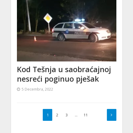
Kod Tešnja u saobraćajnoj
nesreći poginuo pješak
5 Decembra, 2022
1
2
3
…
11