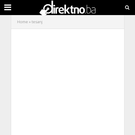
Home
»
tesanj