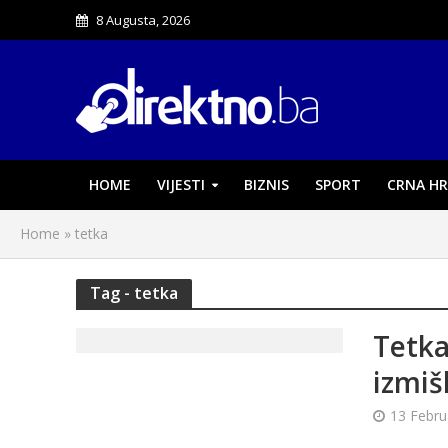
8 Augusta, 2026
HOME
VIJESTI
BIZNIS
SPORT
CRNA HR
Home
»
tetka
Tag - tetka
Tetka
izmiš
13 Febru