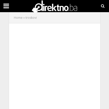
Home
»
troskovi