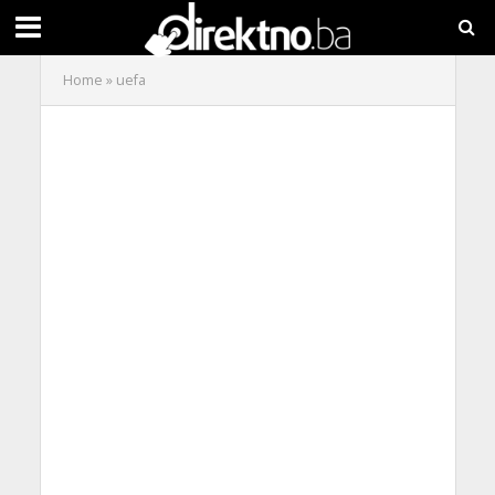
Home
»
uefa