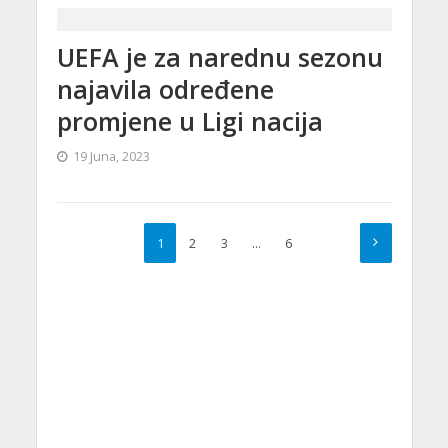
UEFA je za narednu sezonu
najavila određene
promjene u Ligi nacija
19 Juna, 2023
1
2
3
…
6