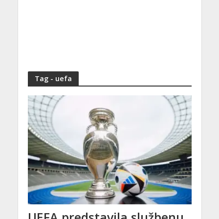
Tag - uefa
UEFA predstavila službenu