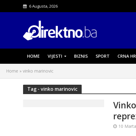
6 Augusta, 2026
HOME
VIJESTI
BIZNIS
SPORT
CRNA HR
Home
»
vinko marinovic
Tag - vinko marinovic
Vinko
repre
10 Marta