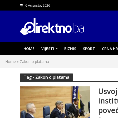
6 Augusta, 2026
HOME
VIJESTI
BIZNIS
SPORT
CRNA HR
Home
»
Zakon o platama
Tag - Zakon o platama
Usvoj
insti
poveć