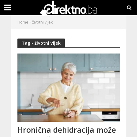
Home
»
životni vijek
Tag - životni vijek
Hronična dehidracija može