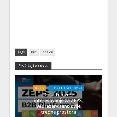
Tags
blic
hifa oil
Pročitajte i ovo:
BIZNIS
BOSNA I HERCEGOVINA
Dosad najveće
interesovanje za ZEPS,
već rezervisano dvije
trećine prostora