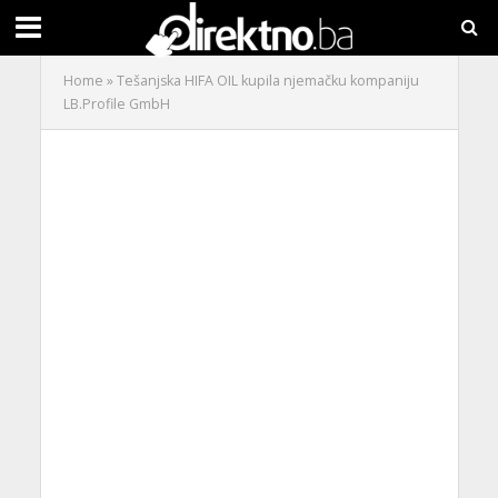
Home
»
Tešanjska HIFA OIL kupila njemačku kompaniju
LB.Profile GmbH