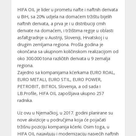
HIFA OIL je lider u prometu nafte i naftnih derivata
u BiH, sa 20% udjela na domaćem tržištu bijelih
naftnih derivata, a prva je i u distribuciji crnih
derivate na domaćem, i tržištima regije u oblasti
asfaltgradnje u Austriji, Sloveniji, Hrvatskoj i u
drugim zemljama regiona. Prošla godina je
okončana sa ukupnom količinskom realizacijom od
oko 300.000 tona različitih derivata u 9 zemalja
regiona.
Zajedno sa kompanijama kćerkama EURO ROAL,
EURO METALI, EURO STIL, EURO POWER,
PETROBIT, BITROL Slovenija, a od sada i
LB.Profile, HIFA OIL zapošljava ukupno 257
radnika.
Uz ovu u Njemačkoj, u 2017. godini planirane su
nove akvizicije u područjima koja će pojačati
tržišnu poziciju kompanija kćerki. Osim toga, u
HIFA OIL najavljuju i modernizaciju najvećih naftnih