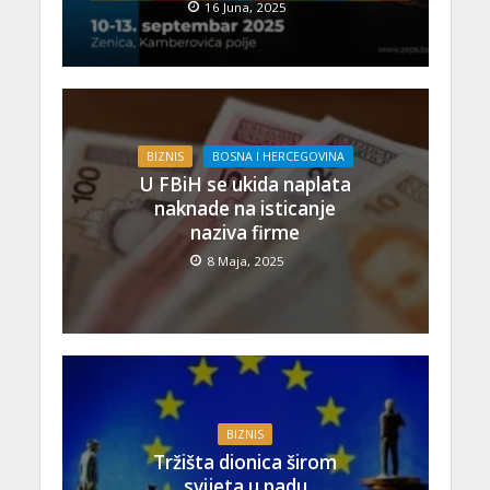
16 Juna, 2025
BIZNIS
BOSNA I HERCEGOVINA
U FBiH se ukida naplata
naknade na isticanje
naziva firme
8 Maja, 2025
BIZNIS
Tržišta dionica širom
svijeta u padu