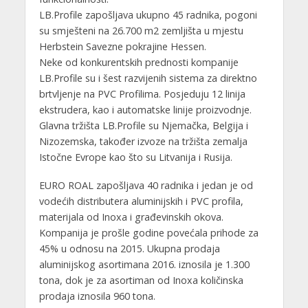
LB.Profile zapošljava ukupno 45 radnika, pogoni
su smješteni na 26.700 m2 zemljišta u mjestu
Herbstein Savezne pokrajine Hessen.
Neke od konkurentskih prednosti kompanije
LB.Profile su i šest razvijenih sistema za direktno
brtvljenje na PVC Profilima. Posjeduju 12 linija
ekstrudera, kao i automatske linije proizvodnje.
Glavna tržišta LB.Profile su Njemačka, Belgija i
Nizozemska, također izvoze na tržišta zemalja
Istočne Evrope kao što su Litvanija i Rusija.
EURO ROAL zapošljava 40 radnika i jedan je od
vodećih distributera aluminijskih i PVC profila,
materijala od Inoxa i građevinskih okova.
Kompanija je prošle godine povećala prihode za
45% u odnosu na 2015. Ukupna prodaja
aluminijskog asortimana 2016. iznosila je 1.300
tona, dok je za asortiman od Inoxa količinska
prodaja iznosila 960 tona.