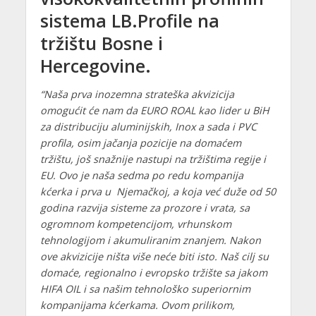
sistema LB.Profile na
tržištu Bosne i
Hercegovine.
“Naša prva inozemna strateška akvizicija
omogućit će nam da EURO ROAL kao lider u BiH
za distribuciju aluminijskih, Inox a sada i PVC
profila, osim jačanja pozicije na domaćem
tržištu, još snažnije nastupi na tržištima regije i
EU. Ovo je naša sedma po redu kompanija
kćerka i prva u Njemačkoj, a koja već duže od 50
godina razvija sisteme za prozore i vrata, sa
ogromnom kompetencijom, vrhunskom
tehnologijom i akumuliranim znanjem. Nakon
ove akvizicije ništa više neće biti isto. Naš cilj su
domaće, regionalno i evropsko tržište sa jakom
HIFA OIL i sa našim tehnološko superiornim
kompanijama kćerkama. Ovom prilikom,