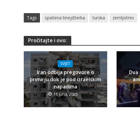
Tags
spašena tinejdžerka
turska
zemljotres
Pročitajte i ovo:
SVIJET
Iran odbija pregovore o
Dva 
primirju dok je pod izraelskim
am
napadima
16 Juna, 2025