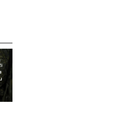
ži
a
u