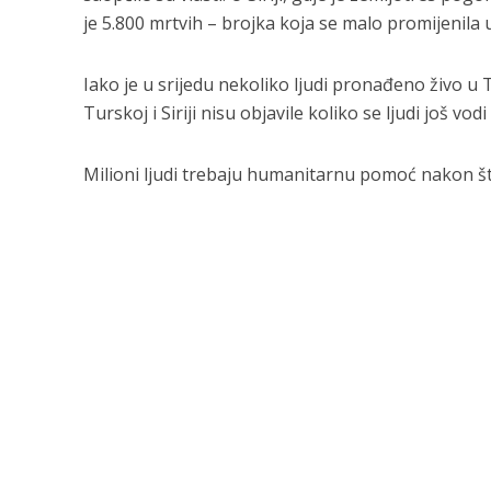
je 5.800 mrtvih – brojka koja se malo promijenila 
Iako je u srijedu nekoliko ljudi pronađeno živo u T
Turskoj i Siriji nisu objavile koliko se ljudi još vod
Milioni ljudi trebaju humanitarnu pomoć nakon š