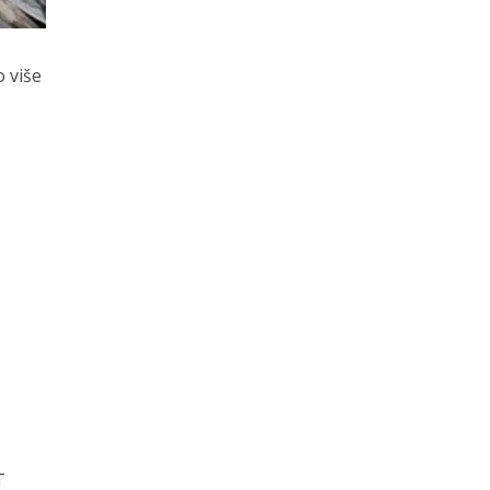
o više
T