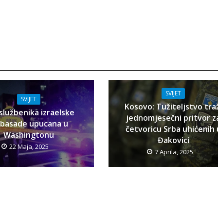
SVIJET
SVIJET
Kosovo: Tužiteljstvo tra
službenika izraelske
jednomjesečni pritvor z
basade upucana u
četvoricu Srba uhićenih 
Washingtonu
Đakovici
22 Maja, 2025
7 Aprila, 2025