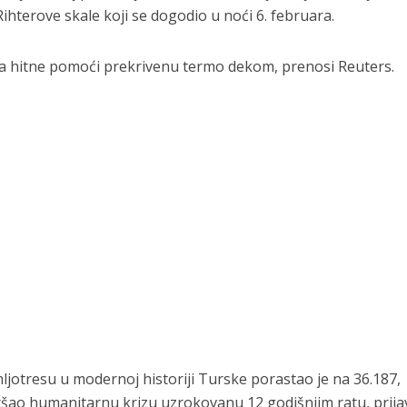
Rihterove skale koji se dogodio u noći 6. februara.
la hitne pomoći prekrivenu termo dekom, prenosi Reuters.
mljotresu u modernoj historiji Turske porastao je na 36.187,
ogoršao humanitarnu krizu uzrokovanu 12 godišnjim ratu, prija