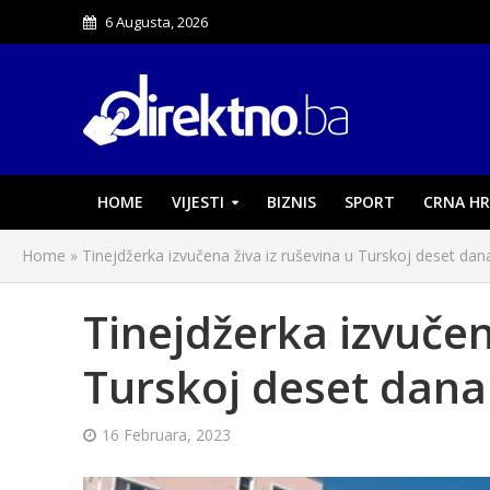
6 Augusta, 2026
HOME
VIJESTI
BIZNIS
SPORT
CRNA HR
Home
»
Tinejdžerka izvučena živa iz ruševina u Turskoj deset da
Tinejdžerka izvučen
Turskoj deset dana
16 Februara, 2023