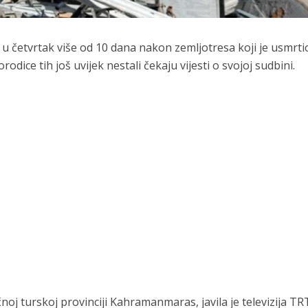
 u četvrtak više od 10 dana nakon zemljotresa koji je usmrti
porodice tih još uvijek nestali čekaju vijesti o svojoj sudbini.
j turskoj provinciji Kahramanmaras, javila je televizija TR