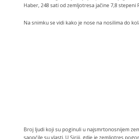
Haber, 248 sati od zemljotresa jačine 7,8 stepeni 
Na snimku se vidi kako je nose na nosilima do ko
Broj ljudi koji su poginuli u najsmrtonosnijem ze
saopćile su vlasti. U Siriji, gdje je zemljotres p