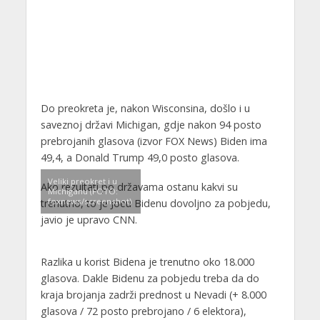
Do preokreta je, nakon Wisconsina, došlo i u
saveznoj državi Michigan, gdje nakon 94 posto
prebrojanih glasova (izvor FOX News) Biden ima
49,4, a Donald Trump 49,0 posto glasova.
Veliki preokret i u
Ako rezultati po državama ostanu kakvi su
Michiganu (FOTO:
foxnews/screenshot)
trenutno, to je Joeu Bidenu dovoljno za pobjedu,
javio je upravo CNN.
Razlika u korist Bidena je trenutno oko 18.000
glasova. Dakle Bidenu za pobjedu treba da do
kraja brojanja zadrži prednost u Nevadi (+ 8.000
glasova / 72 posto prebrojano / 6 elektora),