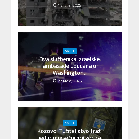
16 Juna, 2025
SVIJET
Dva službenika izraelske
ambasade upucana u
Washingtonu
22 Maja, 2025
SVIJET
Kosovo: Tužiteljstvo traži
jednomjesečni pritvor za