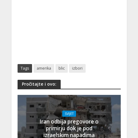
Tags
amerika
blic
izbori
Pročitajte i ovo:
SVIJET
Iran odbija pregovore o
primirju dok je pod
izraelskim napadima