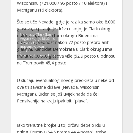
Wisconsinu (+21.000 / 95 posto / 10 elektora) i
Michiganu (16 elektora).
Što se tiče Nevade, gdje je razlika samo oko 8.000
glasova, u pitanju je držva u kojoj je Clark okrug
U okrugu Clark (Las
daleko najveći, a u tom okrugu Biden ima
Vegas) koji je ključni u
ogromnu prednost nakon 72 posto prebrojanih
Nevadi, Biden
ubjedljivo vodi
glasova. Kandidat Demokrata u Clark okrugu ima
(FOTO:
foxnews/screenshot)
trenutno 60.000 glasova više (52,9 posto u odnosu
na Trumpovih 45,4 posto.
U slučaju eventualnog novog preokreta u neke od
ove tri savezne države (Nevada, Wisconsin i
Michigan), Biden se još uvijek nada da će i
Pensilvanija na kraju ipak biti “plava”.
Iako trenutne brojke u toj državi debelo idu u
prilog Trumpu (54,5 prema 44,4 posto), treba