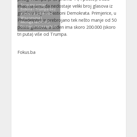
Trenutni omjer
imati na umu da nedostaje veliki broj glasova iz
Bidena i Trumpa bez
gradova koji su bastioni Demokrata. Primjerice, u
elektora iz Nevade,
Wisconsina i
Philadelphiji je prebrojano tek nešto manje od 50
Michigana (FOTO:
foxnews/screenshot)
posto glasova, a Biden ima skoro 200.000 (skoro
tri puta) više od Trumpa.
Fokus.ba