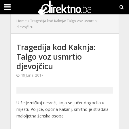
Home
»
Tragedija kod Kaknja: Talgo voz usmrtio
djevojčicu
Tragedija kod Kaknja:
Talgo voz usmrtio
djevojčicu
19 Juna, 2017
U željezničkoj nesreći, koja se jučer dogodila u
mjestu Poljice, općina Kakanj, smrtno je stradala
maloljetna ženska osoba.