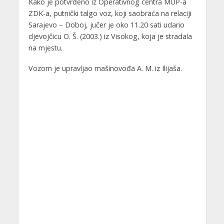
Kako je potvrđeno iz Operativnog centra MUP-a
ZDK-a, putnički talgo voz, koji saobraća na relaciji
Sarajevo – Doboj, jučer je oko 11.20 sati udario
djevojčicu O. Š. (2003.) iz Visokog, koja je stradala
na mjestu.
Vozom je upravljao mašinovođa A. M. iz Ilijaša.