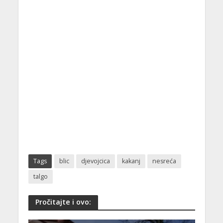
Tags
blic
djevojcica
kakanj
nesreća
talgo
Pročitajte i ovo: