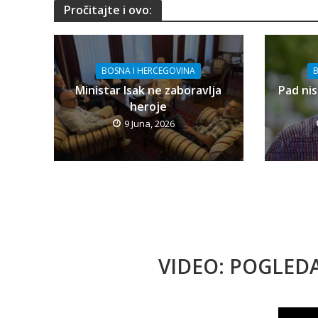
Pročitajte i ovo:
BOSNA I HERCEGOVINA
B
Ministar Isak ne zaboravlja
Pad nis
heroje
9 Juna, 2026
VIDEO: POGLED