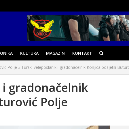
ONIKA
KULTURA
MAGAZIN
KONTAKT
ović Polje
»
Turski veleposlanik i gradonačelnik Konjica posjetili Butur
 i gradonačelnik
turović Polje