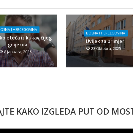
OSNA I HERCEGOVINA
BOSNA I HERCEGOVINA
koleteča iz kukavičijeg
Uvijek za primjer!
gnijezda
28 Oktobra, 2025
8 Januara, 2026
AJTE KAKO IZGLEDA PUT OD MO