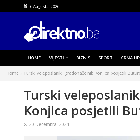
6 Augusta, 2026
HOME
VIJESTI
BIZNIS
SPORT
CRNA HR
Home
»
Turski veleposlanik i gradonačelnik Konjica posjetili Butur
Turski veleposlanik
Konjica posjetili Bu
20 Decembra, 2024