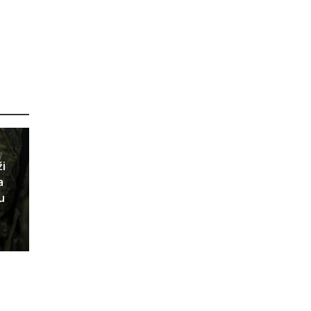
ži
a
u