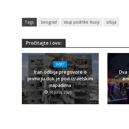
Tags
beograd
skup podrške Rusiji
srbija
Pročitajte i ovo:
SVIJET
Iran odbija pregovore o
Dva 
primirju dok je pod izraelskim
am
napadima
16 Juna, 2025