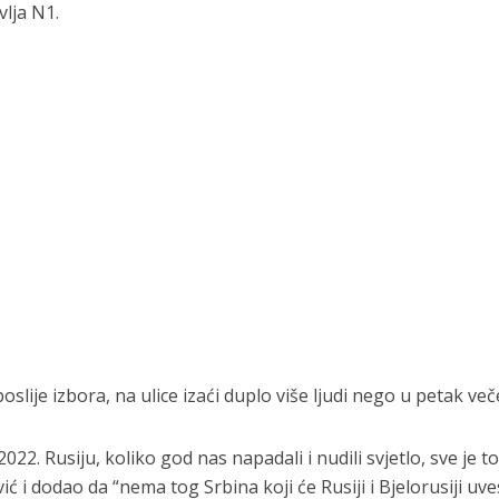
lja N1.
oslije izbora, na ulice izaći duplo više ljudi nego u petak več
022. Rusiju, koliko god nas napadali i nudili svjetlo, sve je t
 i dodao da “nema tog Srbina koji će Rusiji i Bjelorusiji uve