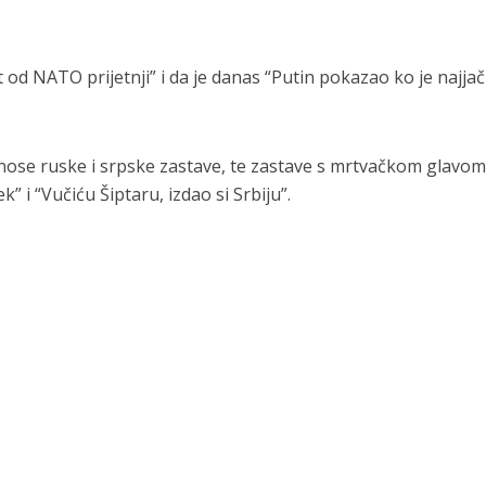
 od NATO prijetnji” i da je danas “Putin pokazao ko je najjači
 nose ruske i srpske zastave, te zastave s mrtvačkom glavom
k” i “Vučiću Šiptaru, izdao si Srbiju”.