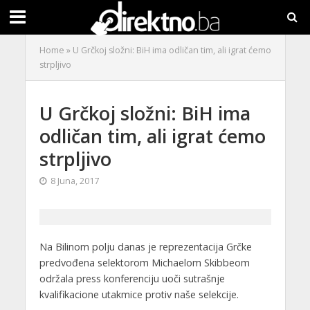
Home
»
U Grčkoj složni: BiH ima odličan tim, ali igrat ćemo
strpljivo
U Grčkoj složni: BiH ima
odličan tim, ali igrat ćemo
strpljivo
8 Juna, 2017
Na Bilinom polju danas je reprezentacija Grčke
predvođena selektorom Michaelom Skibbeom
održala press konferenciju uoči sutrašnje
kvalifikacione utakmice protiv naše selekcije.