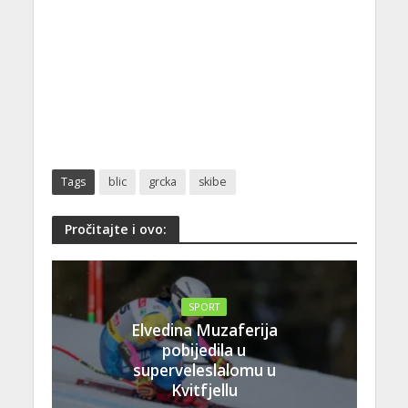
Tags
blic
grcka
skibe
Pročitajte i ovo:
SPORT
Elvedina Muzaferija
pobijedila u
superveleslalomu u
Kvitfjellu