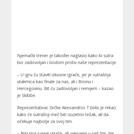
Njemački trener je također naglasio kako bi sutra
bio zadovoljan i bodom protiv naše reprezentacije.
– U igru ću staviti iskusne igrače, jer je sutrašnja
utakmica kao finale za nas, ali i Bosnu i
Hercegovinu. Bit ću zadovoljan i remijem – kazao
je Skibbe.
Reprezentativac Grčke Akexandros Tziolis je rekao
kako će sutrašnji meč biti izuzetno težak, ali da
očekuje najbolje za svoj tim.
– BiH ima sjajne igrače, ali vjerujem u naš tim. Ne