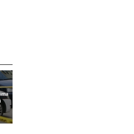
sima
i