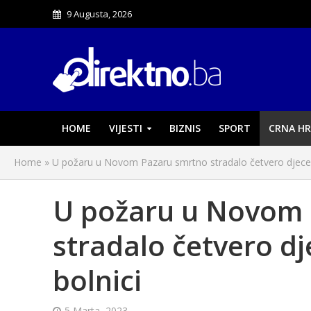
9 Augusta, 2026
HOME
VIJESTI
BIZNIS
SPORT
CRNA HR
Home
»
U požaru u Novom Pazaru smrtno stradalo četvero djece, ro
U požaru u Novom 
stradalo četvero dje
bolnici
5 Marta, 2023