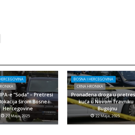
 HERCEGOVINA
BOSNA I HERCEGOVINA
HRONIKA
CRNA HRONIKA
SIPA-e “Soda” – Pretresi
Pronađena droga u pretre
lokacija širom Bosne i
kuća u Novom Travniku 
Hercegovine
Bugojnu
27 Maja, 2025
22 Maja, 2025