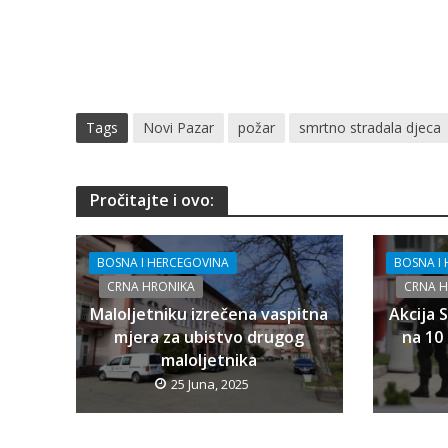
Tags
Novi Pazar
požar
smrtno stradala djeca
Pročitajte i ovo:
BOSNA I HERCEGOVINA
BOSNA I
CRNA HRONIKA
CRNA 
Maloljetniku izrečena vaspitna
Akcija 
mjera za ubistvo drugog
na 10 
maloljetnika
25 Juna, 2025