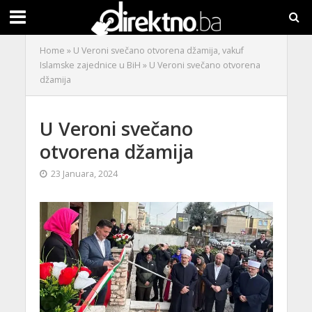
Home
»
U Veroni svečano otvorena džamija, vakuf
Islamske zajednice u BiH
»
U Veroni svečano otvorena
džamija
U Veroni svečano
otvorena džamija
23 Januara, 2024